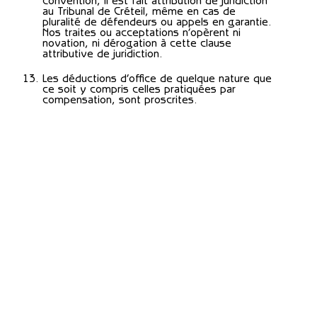
convention, il est fait attribution de juridiction
au Tribunal de Créteil, même en cas de
pluralité de défendeurs ou appels en garantie.
Nos traites ou acceptations n’opèrent ni
novation, ni dérogation à cette clause
attributive de juridiction.
Les déductions d’office de quelque nature que
ce soit y compris celles pratiquées par
compensation, sont proscrites.
Mentions légales
Conditions générales de vente
Site by Bonjour Paris