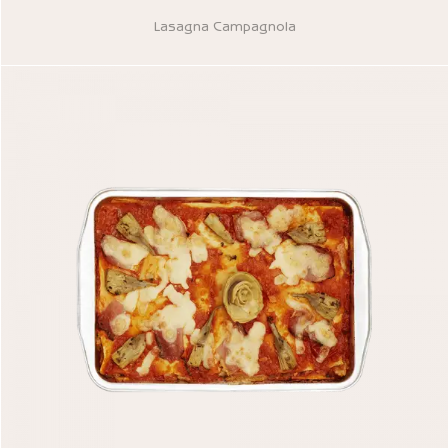
VARIÉTÉS
Lasagna Campagnola
CONSEILS D’UTILISATION
In hac habitasse platea dictumst. Sed blandit et orci
egestas iaculis. Donec volutpat consectetur turpis.
Proin gravida pulvinar mollis.