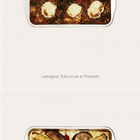
Lasagna Salciccia e Friarielli